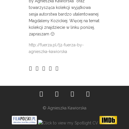
by Agnieszka Kawiorska” oraz
towarzysząca kolekcji wyjątkowa
sesja autorstwa bardzo utalentowanej
Magdaleny Kozickiej. Więcej na temat
kolekcji znajdziecie w linku poniżej,
zapraszam 🙂
http://fuerza.pl/51-fuerza-by-
agnieszka-kawiorska
© Agnieszka Kawiorska