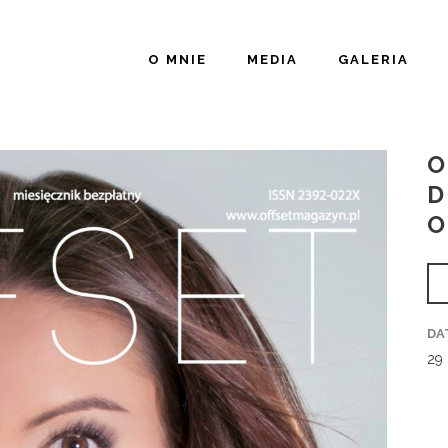
O MNIE
MEDIA
GALERIA
O
D
O
DA
29 